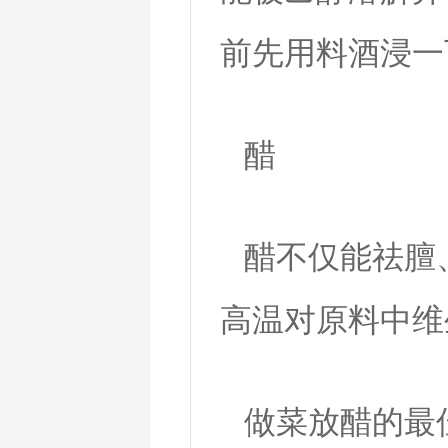
前先用料酒浸一
醋
醋不仅能祛膻
高温对原料中维
做菜放醋的最